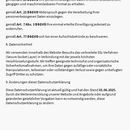
gängigen und maschinenlesbaren Format zu erhalten.
gemäß
Art. 21 DSGVO
Widerspruch gegen die Verarbeitung Ihrer
personenbezogenen Daten einzulegen.
gemäß
Art. 7 Abs. 3 DSGVO
Ihre einmal erteilte Einwilligung jederzeit zu
widerrufen.
gemäß
Art. 77 DSGVO
sich bei einer Aufsichtsbehörde zu beschweren.
8. Datensicherheit
Wir verwenden innerhalb des Website-Besuchs das verbreitete SSL-Verfahren
(Secure Socket Layer) in Verbindung mit der jeweils höchsten
Verschlüsselungsstufe. Wir treffen geeignete technische und organisatorische
Sicherheitsmaßnahmen, um Ihre Daten gegen zufällige oder vorsätzliche
Manipulationen, teilweisen oder vollständigen Verlust sowie gegen unbefugten
Zugriff Dritter zu schützen.
9. Änderungen dieser Datenschutzerklärung
Diese Datenschutzerklärung ist aktuell gültig und hat den Stand
01.06.2025
.
Durch die Weiterentwicklung unserer Website und Angebote oder aufgrund
geänderter gesetzlicher Vorgaben kann es notwendig werden, diese
Datenschutzerklärung zu ändern.