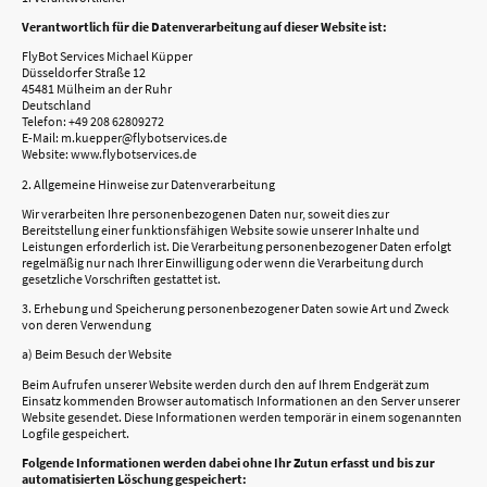
Verantwortlich für die Datenverarbeitung auf dieser Website ist:
FlyBot Services Michael Küpper
Düsseldorfer Straße 12
45481 Mülheim an der Ruhr
Deutschland
Telefon: +49 208 62809272
E-Mail: m.kuepper@flybotservices.de
Website: www.flybotservices.de
2. Allgemeine Hinweise zur Datenverarbeitung
Wir verarbeiten Ihre personenbezogenen Daten nur, soweit dies zur
Bereitstellung einer funktionsfähigen Website sowie unserer Inhalte und
Leistungen erforderlich ist. Die Verarbeitung personenbezogener Daten erfolgt
regelmäßig nur nach Ihrer Einwilligung oder wenn die Verarbeitung durch
gesetzliche Vorschriften gestattet ist.
3. Erhebung und Speicherung personenbezogener Daten sowie Art und Zweck
von deren Verwendung
a) Beim Besuch der Website
Beim Aufrufen unserer Website werden durch den auf Ihrem Endgerät zum
Einsatz kommenden Browser automatisch Informationen an den Server unserer
Website gesendet. Diese Informationen werden temporär in einem sogenannten
Logfile gespeichert.
Folgende Informationen werden dabei ohne Ihr Zutun erfasst und bis zur
automatisierten Löschung gespeichert: