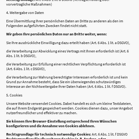
vorvertragliche Maßnahmen)
4. Weitergabe von Daten
Eine Übermittlung Ihrer persönlichen Daten an Dritte zu anderen als den im
Folgenden aufgeführten Zwecken findet nicht statt.
Wir geben Ihre persönlichen Daten nur an Dritte weiter, wenn:
Sie Ihre ausdrückliche Einwilligung dazu erteilt haben (Art. 6 Abs. 1 lit. a DSGVO),
die Verarbeitung zur Abwicklung eines Vertrags mit Ihnen erforderlich ist (Art. 6
Abs. 1 lit. b DSGVO),
die Verarbeitung zur Erfüllung einer rechtlichen Verpflichtung erforderlich ist
(Art. 6 Abs. 1 lit. c DSGVO),
die Verarbeitung zur Wahrung berechtigter Interessen erforderlich ist und kein
Grund zur Annahme besteht, dass Sie ein überwiegendes schutzwürdiges
Interesse an der Nichtweitergabe Ihrer Daten haben (Art. 6 Abs. 1 lit. f DSGVO).
5. Cookies
Unsere Website verwendet Cookies. Dabei handelt es sich um kleine Textdateien,
die auf Ihrem Endgerät gespeichert werden. Cookies dienen dazu, unser Angebot
nutzerfreundlicher und effektiver zu machen.
Sie können Ihre Browser-Einstellung entsprechend Ihren Wünschen
konfigurieren und die Annahme von Cookies ablehnen.
Rechtsgrundlage für technisch notwendige Cookies:
Art. 6 Abs. 1 lit. f DSGVO
Rechtsgrundlage für alle weiteren Cookies (z. B. Analyse- oder