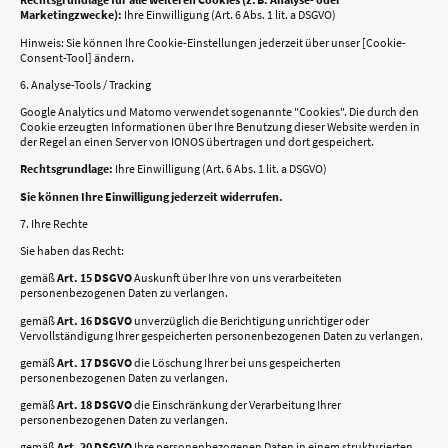
Marketingzwecke):
Ihre Einwilligung (Art. 6 Abs. 1 lit. a DSGVO)
Hinweis: Sie können Ihre Cookie-Einstellungen jederzeit über unser [Cookie-
Consent-Tool] ändern.
6. Analyse-Tools / Tracking
Google Analytics und Matomo verwendet sogenannte "Cookies". Die durch den
Cookie erzeugten Informationen über Ihre Benutzung dieser Website werden in
der Regel an einen Server von IONOS übertragen und dort gespeichert.
Rechtsgrundlage:
Ihre Einwilligung (Art. 6 Abs. 1 lit. a DSGVO)
Sie können Ihre Einwilligung jederzeit widerrufen.
7. Ihre Rechte
Sie haben das Recht:
gemäß
Art. 15 DSGVO
Auskunft über Ihre von uns verarbeiteten
personenbezogenen Daten zu verlangen.
gemäß
Art. 16 DSGVO
unverzüglich die Berichtigung unrichtiger oder
Vervollständigung Ihrer gespeicherten personenbezogenen Daten zu verlangen.
gemäß
Art. 17 DSGVO
die Löschung Ihrer bei uns gespeicherten
personenbezogenen Daten zu verlangen.
gemäß
Art. 18 DSGVO
die Einschränkung der Verarbeitung Ihrer
personenbezogenen Daten zu verlangen.
gemäß
Art. 20 DSGVO
Ihre personenbezogenen Daten in einem strukturierten,