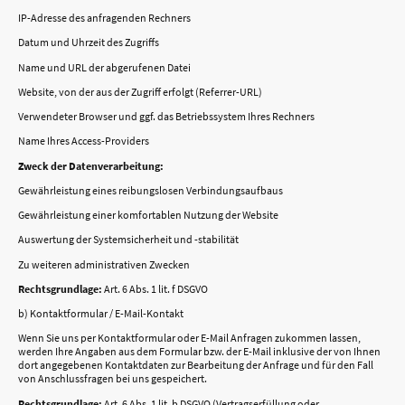
IP-Adresse des anfragenden Rechners
Datum und Uhrzeit des Zugriffs
Name und URL der abgerufenen Datei
Website, von der aus der Zugriff erfolgt (Referrer-URL)
Verwendeter Browser und ggf. das Betriebssystem Ihres Rechners
Name Ihres Access-Providers
Zweck der Datenverarbeitung:
Gewährleistung eines reibungslosen Verbindungsaufbaus
Gewährleistung einer komfortablen Nutzung der Website
Auswertung der Systemsicherheit und -stabilität
Zu weiteren administrativen Zwecken
Rechtsgrundlage:
Art. 6 Abs. 1 lit. f DSGVO
b) Kontaktformular / E-Mail-Kontakt
Wenn Sie uns per Kontaktformular oder E-Mail Anfragen zukommen lassen,
werden Ihre Angaben aus dem Formular bzw. der E-Mail inklusive der von Ihnen
dort angegebenen Kontaktdaten zur Bearbeitung der Anfrage und für den Fall
von Anschlussfragen bei uns gespeichert.
Rechtsgrundlage:
Art. 6 Abs. 1 lit. b DSGVO (Vertragserfüllung oder